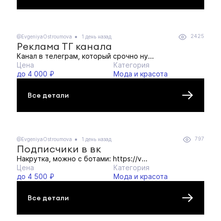
2425
@EvgeniyaOstroumova
1 день назад
Реклама ТГ канала
Канал в телеграм, который срочно ну...
Цена
Категория
до 4 000 ₽
Мода и красота
Все детали
797
@EvgeniyaOstroumova
1 день назад
Подписчики в вк
Накрутка, можно с ботами: https://v...
Цена
Категория
до 4 500 ₽
Мода и красота
Все детали