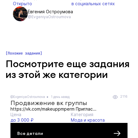
Открыто
в социальных сетях
Евгения Остроумова
@EvgeniyaOstroumova
Похожие задания
Посмотрите еще задания
из этой же категории
2116
@EvgeniyaOstroumova
1 день назад
Продвижение вк группы
https://vk.com/makeuppmperm Приглас...
Цена
Категория
до 3 000 ₽
Мода и красота
Все детали