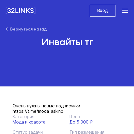
Вход
Вернуться назад
Инвайты тг
Очень нужны новые подписчики
https://t.me/moda_askino
Категория
Цена
Мода и красота
До 5 000 ₽
Статус задачи
Тип размещения