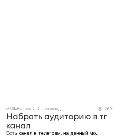
@MilaIvanova
4 часа назад
2691
Набрать аудиторию в тг
канал
Есть канал в телеграм, на данный мо...