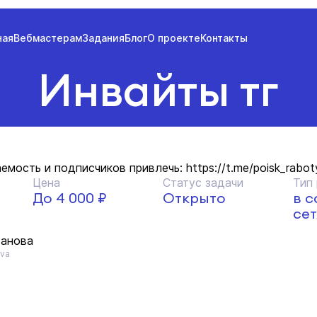
ная
Вебмастерам
Задания
Блог
О проекте
Контакты
Инвайты тг
мость и подписчиков привлечь: https://t.me/poisk_rabot
Цена
Статус задачи
Тип
До 4 000 ₽
Открыто
в 
сет
анова
ova