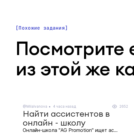
Похожие задания
Посмотрите 
из этой же к
@MilaIvanova
4 часа назад
2652
Найти ассистентов в
онлайн - школу
Онлайн-школа "AG Promotion" ищет ас...