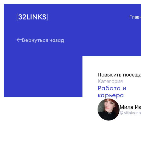
Глав
Вернуться назад
Повысить посещае
Категория
Работа и
карьера
Мила Ив
@MilaIvan