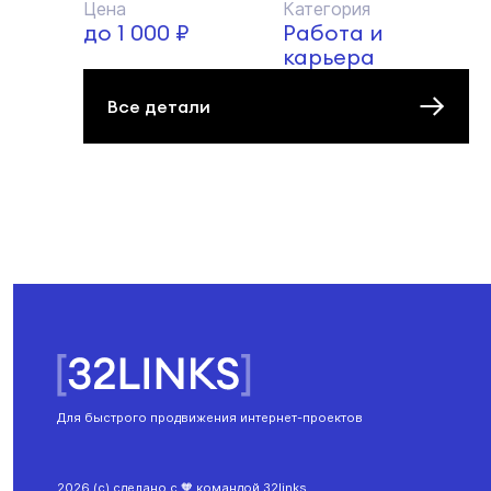
Цена
Категория
до 1 000 ₽
Работа и
карьера
Все детали
Для быстрого продвижения интернет-проектов
2026 (с) сделано с 🧡 командой 32links