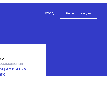
Регистрация
Вход
y5
 размещения
социальных
ях