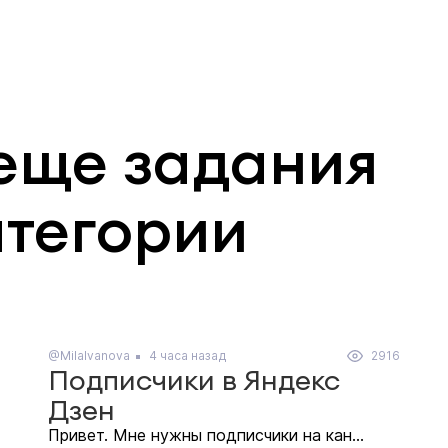
еще задания
атегории
@MilaIvanova
4 часа назад
2916
Подписчики в Яндекс
Дзен
Привет. Мне нужны подписчики на кан...