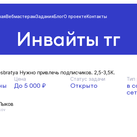
ная
Вебмастерам
Задания
Блог
О проекте
Контакты
Инвайты тг
tesbratya Нужно привлечь подписчиков. 2,5-3,5К.
Цена
Статус задачи
Тип
ны
До 5 000 ₽
Открыто
в 
сет
Лыков
kov