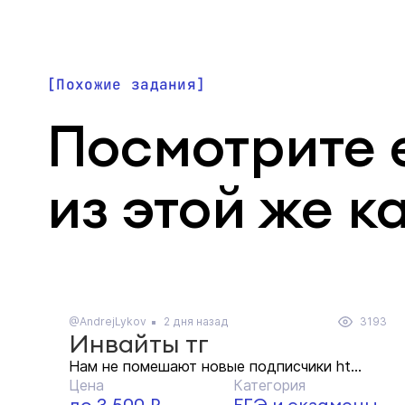
Похожие задания
Посмотрите 
из этой же к
@AndrejLykov
2 дня назад
3193
Инвайты тг
Нам не помешают новые подписчики ht...
Цена
Категория
до 3 500 ₽
ЕГЭ и экзамены