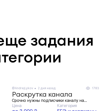
еще задания
атегории
@AndrejLykov
2 дня назад
1783
Раскрутка канала
Срочно нужны подписчики каналу на...
Цена
Категория
до 3 000 ₽
ЕГЭ и экзамены