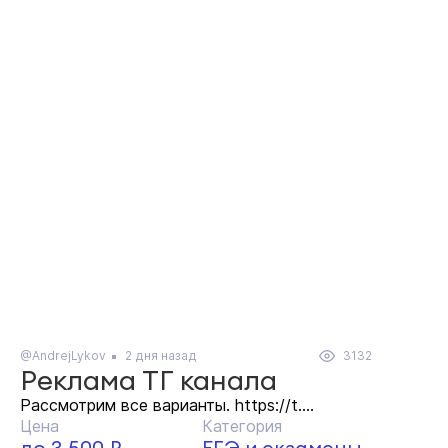
@AndrejLykov
2 дня назад
3132
Реклама ТГ канала
Рассмотрим все варианты. https://t....
Цена
Категория
до 3 500 ₽
ЕГЭ и экзамены