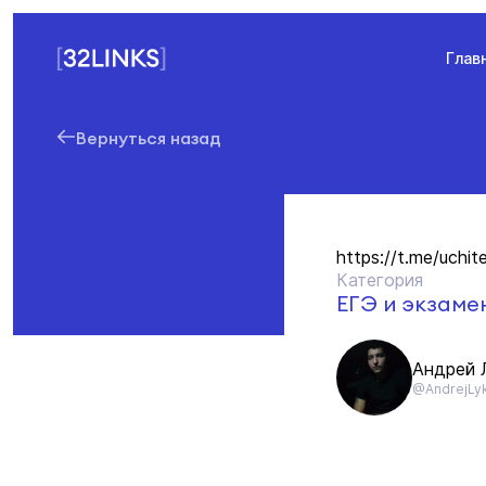
Глав
Вернуться назад
https://t.me/uchi
Категория
ЕГЭ и экзаме
Андрей 
@AndrejLy